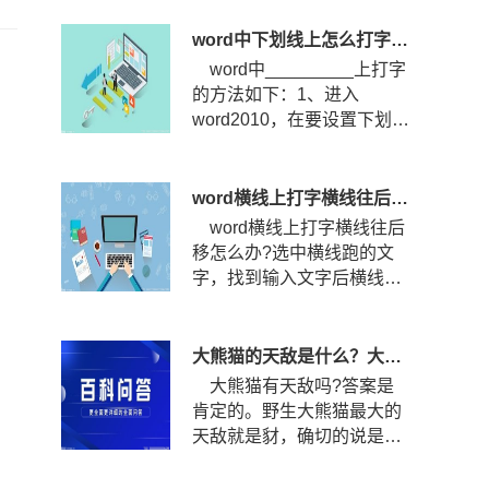
打?...
word中下划线上怎么打字？下划线怎么固定不随字走？
word中_________上打字
的方法如下：1、进入
word2010，在要设置下划线
的位置输入空格，然后选中
空格，点...
word横线上打字横线往后移怎么办？word横线上打字怎么居中？
word横线上打字横线往后
移怎么办?选中横线跑的文
字，找到输入文字后横线跑
的那几个文字，选中文字。
查看...
大熊猫的天敌是什么？大熊猫的战斗力到底有多强？
大熊猫有天敌吗?答案是
肯定的。野生大熊猫最大的
天敌就是豺，确切的说是四
川豺。四川豺主要分布在我
国的...