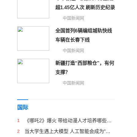
超1.45亿人次 刷新历史纪录
中国新闻网
全国首列6辆编组城轨快线
车辆在长春下线
中国新闻网
新疆打造“西部粮仓”，有何
支撑？
中国新闻网
国际
1
《哪吒2》爆火 带给动漫人才培养哪些启示
2
当大学生遇上大模型 人工智能会成为“偷懒神器”吗？