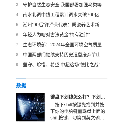
3
守护自然生态安全 我国部署加强鸟类等野生动植物保护
4
南水北调中线工程累计调水突破700亿立方米
5
潮州“90后”许泽荣代表：盼瓷器艺术新品燃爆全球
6
年轻人为啥对古法黄金“情有独钟”
7
生态环境部：2024年全国环境空气质量稳中向好
8
中国两部门继续支持历史遗留废弃矿山生态修复
9
坚守、珍惜、希望 中超这场“德比之战”的三重叙事
数据
键盘下划线怎么打？下划线快捷键是哪个？
按下shift按键先找到并按
下你的电脑键丽珠盘上面的
shift按键，切换到英文输入
法状态。键盘下划线怎么