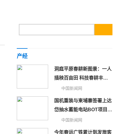
产经
洞庭平原春耕新图景：一人
插秧百亩田 科技春耕丰粮
仓
中国新闻网
国机重装与柬埔寨签署上达
岱抽水蓄能电站BOT项目协
议
中国新闻网
今年春运广铁累计到发旅客