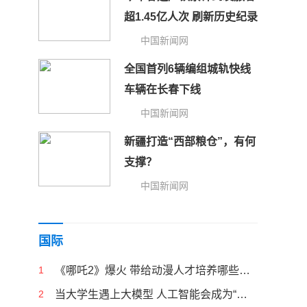
超1.45亿人次 刷新历史纪录
中国新闻网
全国首列6辆编组城轨快线
车辆在长春下线
中国新闻网
新疆打造“西部粮仓”，有何
支撑？
中国新闻网
国际
1
《哪吒2》爆火 带给动漫人才培养哪些启示
2
当大学生遇上大模型 人工智能会成为“偷懒神器”吗？