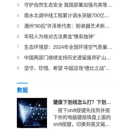
3
守护自然生态安全 我国部署加强鸟类等野生动植物保护
4
南水北调中线工程累计调水突破700亿立方米
5
潮州“90后”许泽荣代表：盼瓷器艺术新品燃爆全球
6
年轻人为啥对古法黄金“情有独钟”
7
生态环境部：2024年全国环境空气质量稳中向好
8
中国两部门继续支持历史遗留废弃矿山生态修复
9
坚守、珍惜、希望 中超这场“德比之战”的三重叙事
数据
键盘下划线怎么打？下划线快捷键是哪个？
按下shift按键先找到并按
下你的电脑键丽珠盘上面的
shift按键，切换到英文输入
法状态。键盘下划线怎么