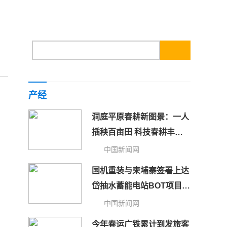
产经
洞庭平原春耕新图景：一人
插秧百亩田 科技春耕丰粮
仓
中国新闻网
国机重装与柬埔寨签署上达
岱抽水蓄能电站BOT项目协
议
中国新闻网
今年春运广铁累计到发旅客