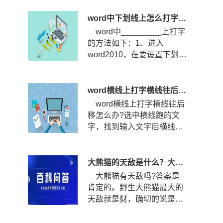
打?...
word中下划线上怎么打字？下划线怎么固定不随字走？
word中_________上打字
的方法如下：1、进入
word2010，在要设置下划线
的位置输入空格，然后选中
空格，点...
word横线上打字横线往后移怎么办？word横线上打字怎么居中？
word横线上打字横线往后
移怎么办?选中横线跑的文
字，找到输入文字后横线跑
的那几个文字，选中文字。
查看...
大熊猫的天敌是什么？大熊猫的战斗力到底有多强？
大熊猫有天敌吗?答案是
肯定的。野生大熊猫最大的
天敌就是豺，确切的说是四
川豺。四川豺主要分布在我
国的...