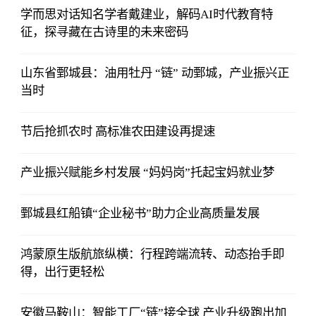
学而思对话知名学者戴建业，解码AI时代教育特
征，探寻藏在古诗里的未来密码
山东省鄄城县：油用牡丹 “链” 动鄄城，产业振兴正
当时
节后抢抓农时 高标准农田建设再提速
产业振兴赋能乡村发展 “妈妈岗”托起宝妈就业梦
鄄城县红船镇“企业秘书”助力企业高质量发展
鸿蒙原生版航旅纵横：行程跨端流转、动态抬手即
得，出行更轻松
安徽马鞍山：智能工厂“链”接全球 产业升级跑出加