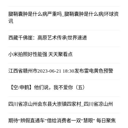
腱鞘囊肿是什么病严重吗_腱鞘囊肿是什么病|环球资
讯
西藏千佛崖：高原艺术传承|世界速递
小米拍照好性能强 天天聚看点
江西省赣州市2023-06-21 18:30发布雷电黄色预警
【空/申鹤】他们说，我不爱你（五）
四川省凉山州会东县大崇镇四家村_四川省凉山州
期待“辨假直通车”借给消费者一双“慧眼” 每日聚焦