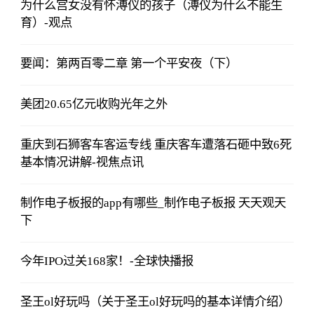
为什么宫女没有怀溥仪的孩子（溥仪为什么不能生
育）-观点
要闻：第两百零二章 第一个平安夜（下）
美团20.65亿元收购光年之外
重庆到石狮客车客运专线 重庆客车遭落石砸中致6死
基本情况讲解-视焦点讯
制作电子板报的app有哪些_制作电子板报 天天观天
下
今年IPO过关168家！-全球快播报
圣王ol好玩吗（关于圣王ol好玩吗的基本详情介绍）