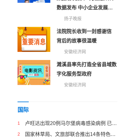
数据发布 中小企业发展指
数连续上升
扬子晚报
法院院长收到一封感谢信
背后的故事很温暖
安徽经济网
濉溪县率先打造全省县域数
字化服务型政府
安徽经济网
国际
1
卢旺达出现20例马尔堡病毒感染病例 已有6人死亡
2
国家林草局、文旅部联合推出14条特色生态旅游线路