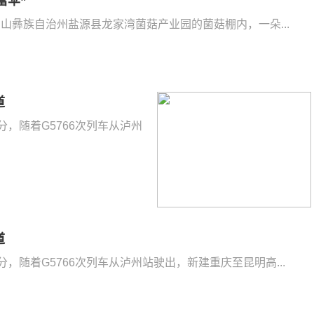
富伞”
凉山彝族自治州盐源县龙家湾菌菇产业园的菌菇棚内，一朵...
道
5分，随着G5766次列车从泸州
道
45分，随着G5766次列车从泸州站驶出，新建重庆至昆明高...