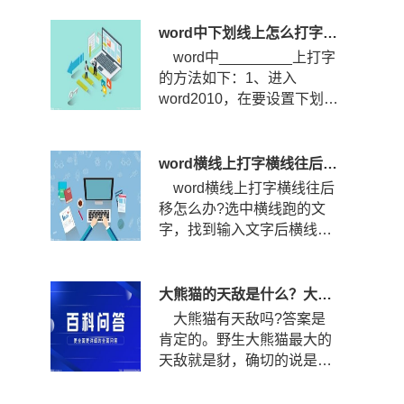
打?...
word中下划线上怎么打字？下划线怎么固定不随字走？
word中_________上打字
的方法如下：1、进入
word2010，在要设置下划线
的位置输入空格，然后选中
空格，点...
word横线上打字横线往后移怎么办？word横线上打字怎么居中？
word横线上打字横线往后
移怎么办?选中横线跑的文
字，找到输入文字后横线跑
的那几个文字，选中文字。
查看...
大熊猫的天敌是什么？大熊猫的战斗力到底有多强？
大熊猫有天敌吗?答案是
肯定的。野生大熊猫最大的
天敌就是豺，确切的说是四
川豺。四川豺主要分布在我
国的...