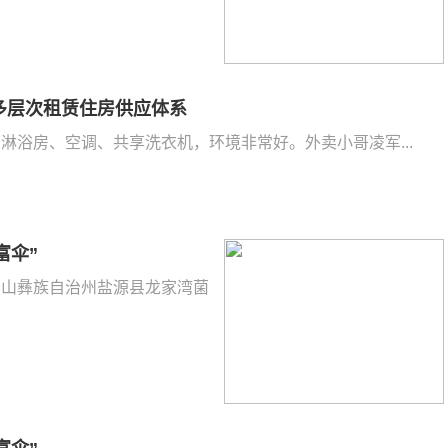
多层次租赁住房供应体系
、淋浴房、空调、共享洗衣机，环境非常好。外卖小哥凌军...
富伞”
省凉山彝族自治州盐源县龙家湾菌