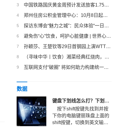
3
中国铁路国庆黄金周预计发送旅客1.75亿人次
4
郑州住房公积金管理中心：10月8日起面向存量住房开展组合贷款业务
5
探访东博会“魅力之城”：民众体验“一日游遍东盟”
6
避免伤“心”饮食，呵护心脏健康 | 世界心脏日
7
孙颖莎、王楚钦等29日首钢园上演WTT中国大满贯首秀
8
（寻味中华丨饮食）湘菜经典红烧肉，火候足时它自美
9
互联网支付“破圈” 将如何助力构建统一大市场？
数据
键盘下划线怎么打？下划线快捷键是哪个？
按下shift按键先找到并按
下你的电脑键丽珠盘上面的
shift按键，切换到英文输入
法状态。键盘下划线怎么