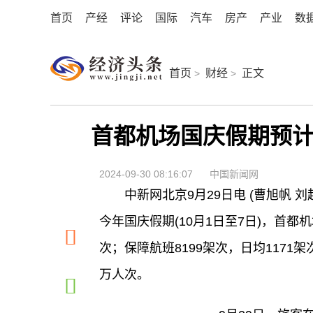
首页
产经
评论
国际
汽车
房产
产业
数
首页
财经
正文
>
>
首都机场国庆假期预计运
2024-09-30 08:16:07
中国新闻网
中新网北京9月29日电 (曹旭帆
今年国庆假期(10月1日至7日)，首都机
次；保障航班8199架次，日均1171
万人次。