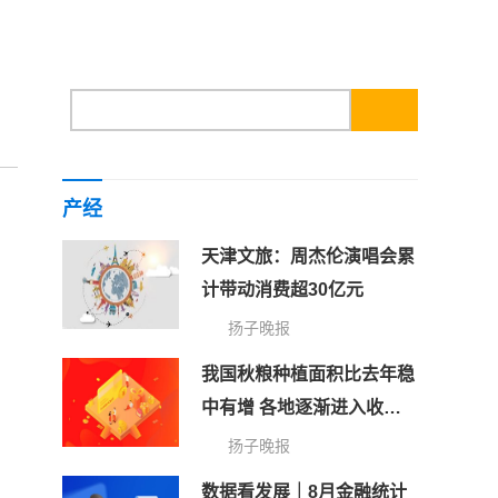
产经
天津文旅：周杰伦演唱会累
计带动消费超30亿元
扬子晚报
我国秋粮种植面积比去年稳
中有增 各地逐渐进入收获
期
扬子晚报
数据看发展｜8月金融统计