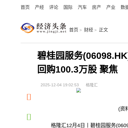
首页
产经
评论
国际
汽车
房产
产业
数
首页
财经
正文
>
>
碧桂园服务(06098.H
回购100.3万股 聚焦
2025-12-04 19:02:53
格隆汇
(资
格隆汇12月4日丨碧桂园服务(06098