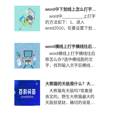
打?...
word中下划线上怎么打字？下划线怎么固定不随字走？
word中_________上打字
的方法如下：1、进入
word2010，在要设置下划线
的位置输入空格，然后选中
空格，点...
word横线上打字横线往后移怎么办？word横线上打字怎么居中？
word横线上打字横线往后
移怎么办?选中横线跑的文
字，找到输入文字后横线跑
的那几个文字，选中文字。
查看...
大熊猫的天敌是什么？大熊猫的战斗力到底有多强？
大熊猫有天敌吗?答案是
肯定的。野生大熊猫最大的
天敌就是豺，确切的说是四
川豺。四川豺主要分布在我
国的...