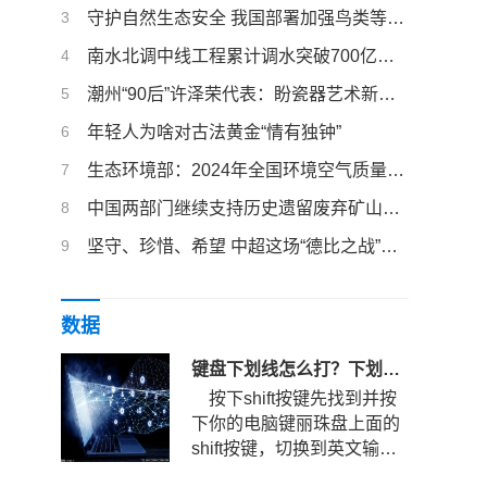
3
守护自然生态安全 我国部署加强鸟类等野生动植物保护
4
南水北调中线工程累计调水突破700亿立方米
5
潮州“90后”许泽荣代表：盼瓷器艺术新品燃爆全球
6
年轻人为啥对古法黄金“情有独钟”
7
生态环境部：2024年全国环境空气质量稳中向好
8
中国两部门继续支持历史遗留废弃矿山生态修复
9
坚守、珍惜、希望 中超这场“德比之战”的三重叙事
数据
键盘下划线怎么打？下划线快捷键是哪个？
按下shift按键先找到并按
下你的电脑键丽珠盘上面的
shift按键，切换到英文输入
法状态。键盘下划线怎么