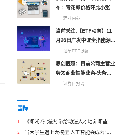
布：青花郎价格环比小涨2
元/瓶，逆风上扬
酒业内参
当前关注:【ETF动向】11
月26日广发中证全指能源
ETF基金跌0.94%
证星ETF提醒
思创医惠：目前公司主营业
务为商业智能业务-头条焦
点
证券日报网
国际
1
《哪吒2》爆火 带给动漫人才培养哪些启示
2
当大学生遇上大模型 人工智能会成为“偷懒神器”吗？