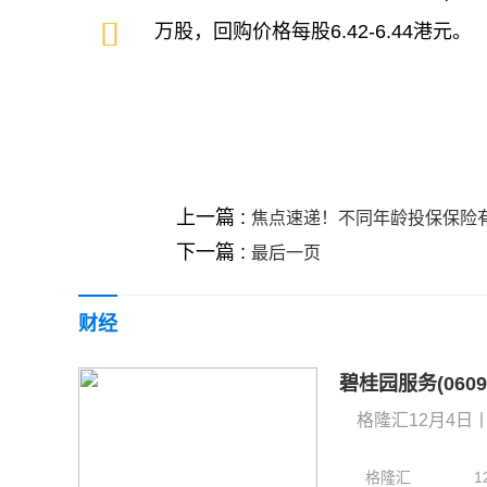
万股，回购价格每股6.42-6.44港元。
关键词 :
财经频道
财经资讯
上一篇 :
焦点速递！不同年龄投保保险
下一篇 :
最后一页
财经
碧桂园服务(0609
格隆汇12月4日丨
格隆汇
1