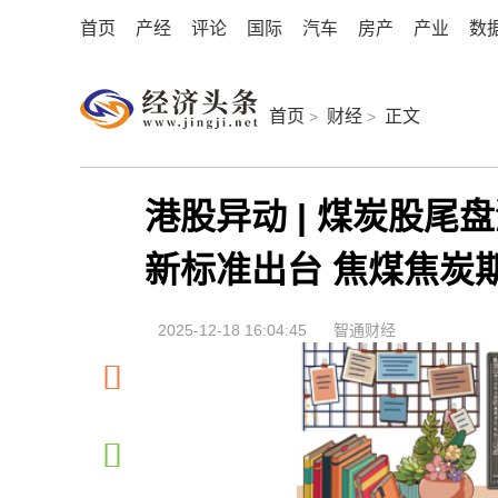
首页
产经
评论
国际
汽车
房产
产业
数
首页
财经
正文
>
>
港股异动 | 煤炭股尾
新标准出台 焦煤焦炭
2025-12-18 16:04:45
智通财经