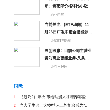
布：青花郎价格环比小涨2
元/瓶，逆风上扬
酒业内参
当前关注:【ETF动向】11
月26日广发中证全指能源
ETF基金跌0.94%
证星ETF提醒
思创医惠：目前公司主营业
务为商业智能业务-头条焦
点
证券日报网
国际
1
《哪吒2》爆火 带给动漫人才培养哪些启示
2
当大学生遇上大模型 人工智能会成为“偷懒神器”吗？