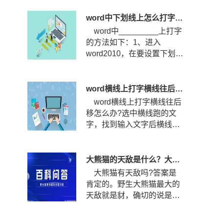
打?...
word中下划线上怎么打字？下划线怎么固定不随字走？
word中_________上打字
的方法如下：1、进入
word2010，在要设置下划线
的位置输入空格，然后选中
空格，点...
word横线上打字横线往后移怎么办？word横线上打字怎么居中？
word横线上打字横线往后
移怎么办?选中横线跑的文
字，找到输入文字后横线跑
的那几个文字，选中文字。
查看...
大熊猫的天敌是什么？大熊猫的战斗力到底有多强？
大熊猫有天敌吗?答案是
肯定的。野生大熊猫最大的
天敌就是豺，确切的说是四
川豺。四川豺主要分布在我
国的...