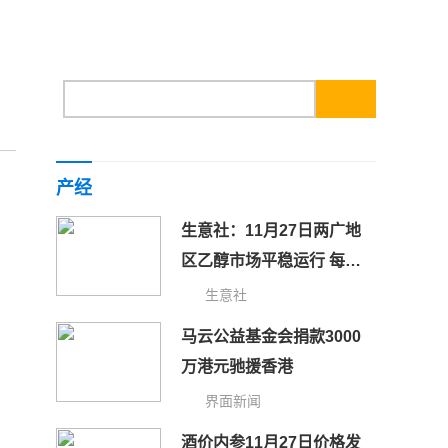
产经
生意社：11月27日两广地
区乙醇市场平稳运行 每日
时讯
生意社
马云公益基金会捐款3000
万港元驰援香港
界面新闻
酒价内参11月27日价格发