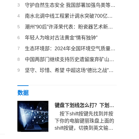
3
守护自然生态安全 我国部署加强鸟类等野生动植物保护
4
南水北调中线工程累计调水突破700亿立方米
5
潮州“90后”许泽荣代表：盼瓷器艺术新品燃爆全球
6
年轻人为啥对古法黄金“情有独钟”
7
生态环境部：2024年全国环境空气质量稳中向好
8
中国两部门继续支持历史遗留废弃矿山生态修复
9
坚守、珍惜、希望 中超这场“德比之战”的三重叙事
数据
键盘下划线怎么打？下划线快捷键是哪个？
按下shift按键先找到并按
下你的电脑键丽珠盘上面的
shift按键，切换到英文输入
法状态。键盘下划线怎么