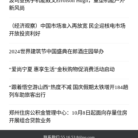
波司登携手机能教父Errolson Hugh，重塑机能户外
新风尚
（经济观察）中国市场准入再放宽 民企迎核电市场
开放投资利好
2024世界建筑节中国盛典在郎酒庄园举办
“爱尚宁夏 惠享生活”金秋购物促消费活动启动
“跟着悟空游山西”热度不减 国庆假期太铁增开184趟
列车助旅客出行
郑州住房公积金管理中心：10月8日起面向存量住房
开展组合贷款业务
联系我们:55 16 53 8@qq.com