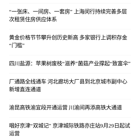
“一张床、一间房、一套房” 上海闵行持续完善多层
次租赁住房供应体系
黄金价格节节攀升创历史新高 多家银行上调积存金
“门槛”
四川盐源：苹果树废枝“滋养”菌菇产业撑起“致富伞”
厂通路全线通车 河北廊坊大厂县到北京城市副中心
新增直连通道
渝昆高铁渝宜段开通运营 川渝间再添高铁大通道
唱好京津“双城记” 京津城际铁路亦庄站9月29日起试
运营