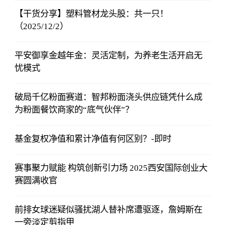
【干货分享】塑料管材龙头股：共一只！
（2025/12/2）
平安御享金越年金：灵活定制，为养老生活开启无
忧模式
破局千亿粉面赛道：智邦粉面浇头供应链凭什么成
为粉面餐饮商家的“底气伙伴”？
基金复权净值和累计净值有何区别？-即时
赛事聚力赋能 构筑创新引力场 2025西安国际创业大
赛圆满收官
前排女球迷疑似骚扰湖人替补席遭驱逐，詹姆斯在
一旁淡定剪指甲