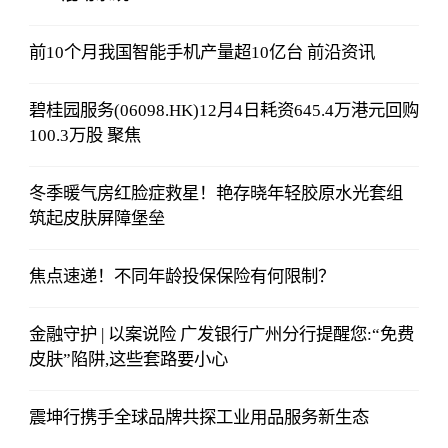
前10个月我国智能手机产量超10亿台 前沿资讯
碧桂园服务(06098.HK)12月4日耗资645.4万港元回购
100.3万股 聚焦
冬季暖气房红脸症救星！艳存晓年轻胶原水光套组
筑起皮肤屏障堡垒
焦点速递！不同年龄投保保险有何限制？
金融守护 | 以案说险 广发银行广州分行提醒您:“免费
皮肤”陷阱,这些套路要小心
震坤行携手全球品牌共探工业用品服务新生态