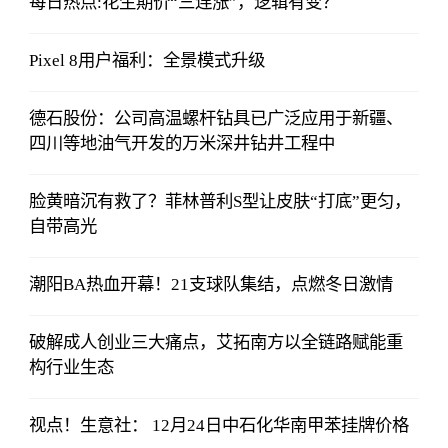
每日热点:花生期价“三连涨”，逻辑有变？
Pixel 8用户福利：全景模式升级
德石股份：公司高温螺杆钻具已广泛应用于新疆、
四川等地油气开发的万米深井钻井工程中
脸黄暗沉有救了？菲林普利S型让皮肤“打底”更匀，
自带高光
潮阳BA热血开幕！21支球队集结，点燃冬日激情
破解成人创业三大痛点，艾拓南方以全链路赋能重
构行业生态
视点！生意社： 12月24日中石化华南甲苯挂牌价格