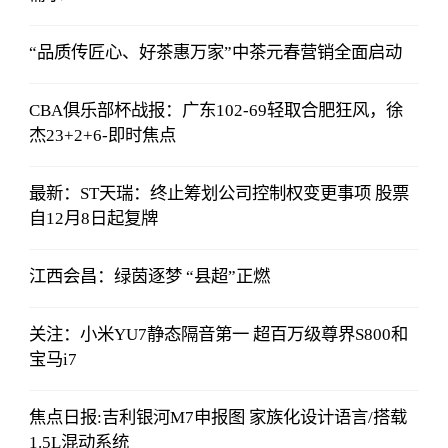
“品质传匠心、好茶惠万家”中茶元春营销全面启动
CBA俱乐部杯战报：广东102-69轻取合肥狂风，徐
杰23+2+6-即时焦点
最新：ST天瑞：终止筹划公司控制权变更事项 股票
自12月8日起复牌
江西会昌：绿茵逐梦 “县超”正燃
关注：小米YU7静态隔音第一 超百万级尊界S800和
宝马i7
焦点日报:吉利银河M7申报图 家族化设计语言/搭载
1.5L混动系统