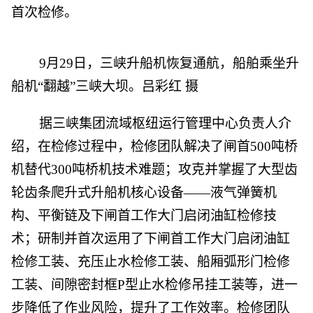
首次检修。
9月29日，三峡升船机恢复通航，船舶乘坐升
船机“翻越”三峡大坝。吕彩红 摄
据三峡集团流域枢纽运行管理中心负责人介
绍，在检修过程中，检修团队解决了闸首500吨桥
机替代300吨桥机技术难题；攻克并掌握了大型齿
轮齿条爬升式升船机核心设备——液气弹簧机
构、平衡链及下闸首工作大门启闭油缸检修技
术；研制并首次运用了下闸首工作大门启闭油缸
检修工装、充压止水检修工装、船厢弧形门检修
工装、间隙密封框P型止水检修吊挂工装等，进一
步降低了作业风险，提升了工作效率。检修团队