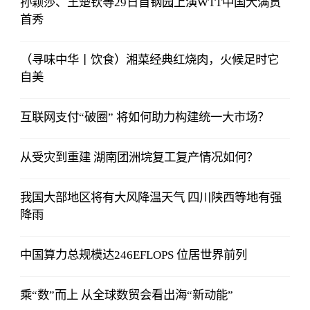
孙颖莎、王楚钦等29日首钢园上演WTT中国大满贯
首秀
（寻味中华丨饮食）湘菜经典红烧肉，火候足时它
自美
互联网支付“破圈” 将如何助力构建统一大市场？
从受灾到重建 湖南团洲垸复工复产情况如何？
我国大部地区将有大风降温天气 四川陕西等地有强
降雨
中国算力总规模达246EFLOPS 位居世界前列
乘“数”而上 从全球数贸会看出海“新动能”